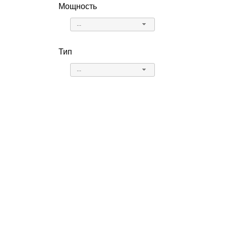
Мощность
...
Тип
...
ОТВЕТЬТЕ НА 6 ВОПРОСОВ
И ПОЛУЧИТЕ:
Стоимость обогревателя лично для Вас